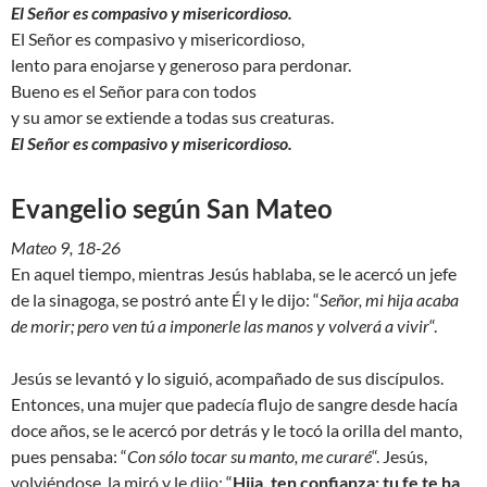
El Señor es compasivo y misericordioso.
El Señor es compasivo y misericordioso,
lento para enojarse y generoso para perdonar.
Bueno es el Señor para con todos
y su amor se extiende a todas sus creaturas.
El Señor es compasivo y misericordioso.
Evangelio según San Mateo
Mateo 9, 18-26
En aquel tiempo, mientras Jesús hablaba, se le acercó un jefe
de la sinagoga, se postró ante Él y le dijo: “
Señor, mi hija acaba
de morir; pero ven tú a imponerle las manos y volverá a vivir
“.
Jesús se levantó y lo siguió, acompañado de sus discípulos.
Entonces, una mujer que padecía flujo de sangre desde hacía
doce años, se le acercó por detrás y le tocó la orilla del manto,
pues pensaba: “
Con sólo tocar su manto, me curaré
“. Jesús,
volviéndose, la miró y le dijo: “
Hija, ten confianza; tu fe te ha