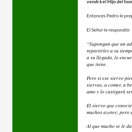
vendrá el Hijo del ho
Entonces Pedro le preg
El Señor le respondió:
“Supongan que un adm
repartirles a su tiemp
a su llegada, lo encu
que tiene.
Pero si ese siervo pi
siervas, a comer, a b
amo y lo castigará se
El siervo que conocie
muchos azotes; pero e
Al que mucho se le da