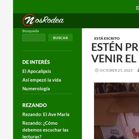
D
Search
Nos Rodea
Búsqueda
BUSCAR
ESTÁ ESCRITO
ESTÉN P
VENIR EL
DE INTERÉS
OCTOBER 25, 2023
El Apocalipsis
Así empezó la vida
Numerología
REZANDO
Rezando: El Ave María
Rezando: ¿Cómo
debemos escuchar las
lecturas?