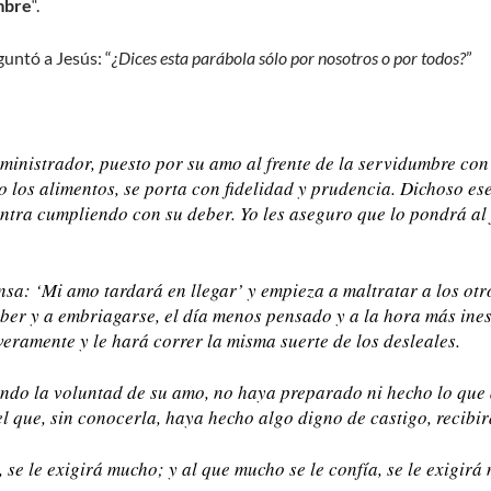
mbre
“.
untó a Jesús: “
¿Dices esta parábola sólo por nosotros o por todos?
”
inistrador, puesto por su amo al frente de la servidumbre con
o los alimentos, se porta con fidelidad y prudencia. Dichoso ese
entra cumpliendo con su deber. Yo les aseguro que lo pondrá al 
ensa: ‘Mi amo tardará en llegar’ y empieza a maltratar a los otr
eber y a embriagarse, el día menos pensado y a la hora más ine
veramente y le hará correr la misma suerte de los desleales.
ndo la voluntad de su amo, no haya preparado ni hecho lo que 
l que, sin conocerla, haya hecho algo digno de castigo, recibir
, se le exigirá mucho; y al que mucho se le confía, se le exigir