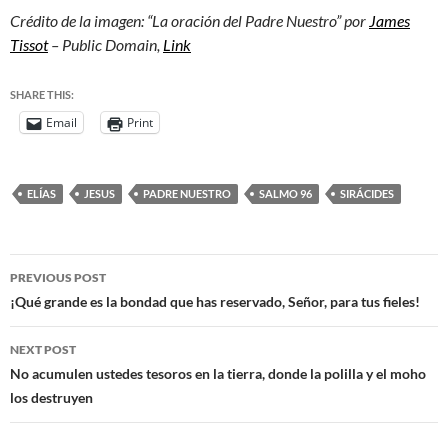
Crédito de la imagen: “La oración del Padre Nuestro” por
James
Tissot
– Public Domain,
Link
SHARE THIS:
Email
Print
ELÍAS
JESUS
PADRE NUESTRO
SALMO 96
SIRÁCIDES
PREVIOUS POST
¡Qué grande es la bondad que has reservado, Señor, para tus fieles!
NEXT POST
No acumulen ustedes tesoros en la tierra, donde la polilla y el moho
los destruyen