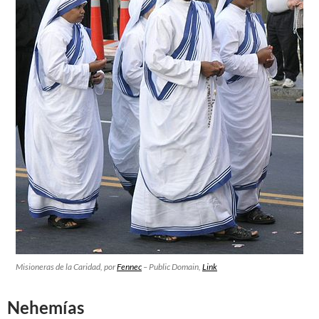
Misioneras de la Caridad
, por
Fennec
– Public Domain,
Link
Nehemías