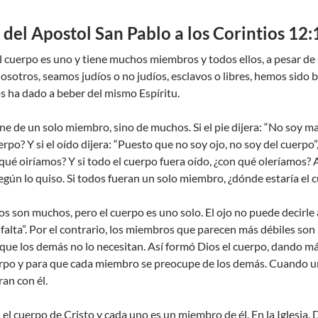
del Apostol San Pablo a los Corintios 12
cuerpo es uno y tiene muchos miembros y todos ellos, a pesar de 
osotros, seamos judíos o no judíos, esclavos o libres, hemos sido 
os ha dado a beber del mismo Espíritu.
e de un solo miembro, sino de muchos. Si el pie dijera: “No soy ma
erpo? Y si el oído dijera: “Puesto que no soy ojo, no soy del cuerpo”,
 qué oiríamos? Y si todo el cuerpo fuera oído, ¿con qué oleríamos?
según lo quiso. Si todos fueran un solo miembro, ¿dónde estaría el 
 son muchos, pero el cuerpo es uno solo. El ojo no puede decirle a l
alta”. Por el contrario, los miembros que parecen más débiles son 
ue los demás no lo necesitan. Así formó Dios el cuerpo, dando má
erpo y para que cada miembro se preocupe de los demás. Cuando un
ran con él.
el cuerpo de Cristo y cada uno es un miembro de él. En la Iglesia, 