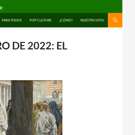
ir
PARA TODOS
POP CULTURE
¿CÓMO?
NUESTRO SITIO
 DE 2022: EL