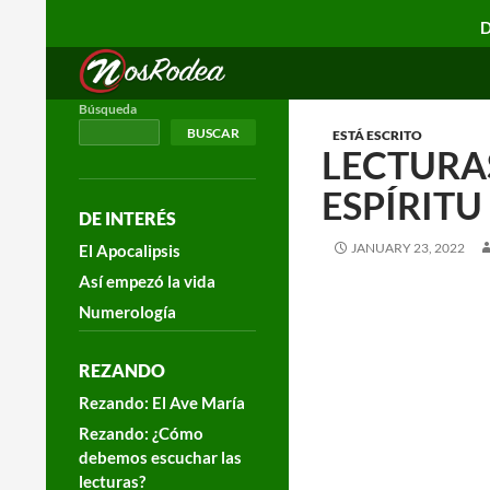
D
Search
Nos Rodea
Búsqueda
BUSCAR
ESTÁ ESCRITO
LECTURAS
ESPÍRITU
DE INTERÉS
JANUARY 23, 2022
El Apocalipsis
Así empezó la vida
Numerología
REZANDO
Rezando: El Ave María
Rezando: ¿Cómo
debemos escuchar las
lecturas?