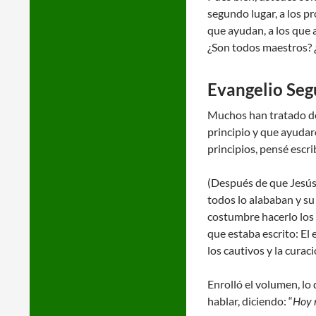
segundo lugar, a los pr
que ayudan, a los que 
¿Son todos maestros? ¿
Evangelio Segú
Muchos han tratado de e
principio y que ayudar
principios, pensé escri
(Después de que Jesús 
todos lo alababan y su
costumbre hacerlo los s
que estaba escrito: El 
los cautivos y la curac
Enrolló el volumen, lo 
hablar, diciendo: “
Hoy m