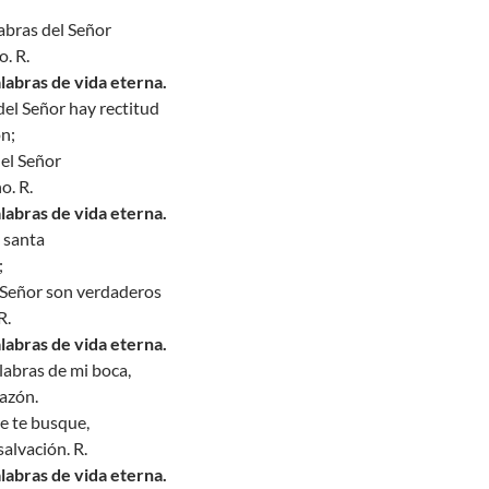
abras del Señor
o. R.
alabras de vida eterna.
el Señor hay rectitud
ón;
del Señor
o. R.
alabras de vida eterna.
 santa
;
 Señor son verdaderos
R.
alabras de vida eterna.
labras de mi boca,
razón.
e te busque,
salvación. R.
alabras de vida eterna.