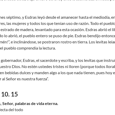
mes séptimo, y Esdras leyó desde el amanecer hasta el mediodía, en 
s, las mujeres y todos los que tenían uso de razón. Todo el pueblo e
estrado de madera, levantado para esta ocasión. Esdras abrió el lib
o lo abrió, el pueblo entero se puso de pie. Esdras bendijo entonces
n!”, e inclinándose, se postraron rostro en tierra. Los levitas leían
 el pueblo comprendía la lectura.
obernador, Esdras, el sacerdote y escriba, y los levitas que instruí
estro Dios. No estén ustedes tristes ni lloren (porque todos llorab
 bebidas dulces y manden algo a los que nada tienen, pues hoy es
r al Señor es nuestra fuerza”.
 10. 15
s, Señor, palabras de vida eterna.
fecta del todo