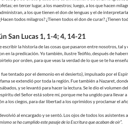
ofetas; en tercer lugar, a los maestros; luego, a los que hacen milagr
administran, a los que tienen el don de lenguas y el de interpretar
Hacen todos milagros? ¿Tienen todos el don de curar? ¿Tienen todo
n San Lucas 1, 1-4; 4, 14-21
scribir la historia de las cosas que pasaron entre nosotros, tal y 
on en la predicación. Yo también, ilustre Teófilo, después de ha
bírtelo por orden, para que veas la verdad de lo que se te ha enseñ
fue tentado por el demonio en el desierto), impulsado por el Espíri
 fama se extendió por toda la región. Fue también a Nazaret, donde
ábados, y se levantó para hacer la lectura. Se le dio el volumen del
espíritu del Señor está sobre mí, porque me ha ungido para llevar a
ión a los ciegos, para dar libertad a los oprimidos y proclamar el año
devolvió al encargado y se sentó. Los ojos de todos los asistentes 
ismo se ha cumplido este pasaje de la Escritura que acaban de oír
”.