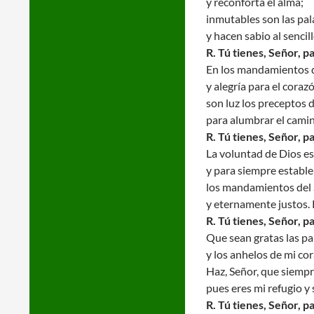
y reconforta el alma;
inmutables son las pal
y hacen sabio al sencill
R. Tú tienes, Señor, p
En los mandamientos d
y alegría para el coraz
son luz los preceptos 
para alumbrar el camin
R. Tú tienes, Señor, p
La voluntad de Dios es
y para siempre estable
los mandamientos del
y eternamente justos. 
R. Tú tienes, Señor, p
Que sean gratas las pa
y los anhelos de mi co
Haz, Señor, que siempr
pues eres mi refugio y 
R. Tú tienes, Señor, p