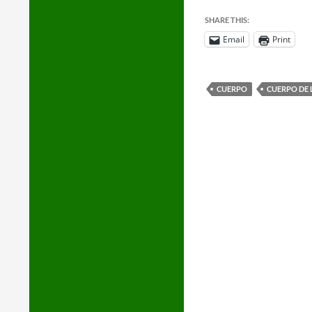
SHARE THIS:
Email
Print
CUERPO
CUERPO DE L