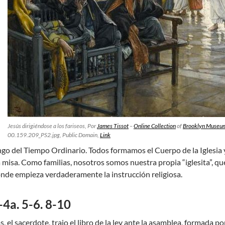
Jesús dirigiéndose a los fariseos, Por
James Tissot
–
Online Collection
of
Brooklyn Museu
00.159.209_PS2.jpg, Public Domain,
Link
go del Tiempo Ordinario. Todos formamos el Cuerpo de la Iglesia 
a misa. Como familias, nosotros somos nuestra propia “iglesita”, q
donde empieza verdaderamente la instrucción religiosa.
4a. 5-6. 8-10
s, el sacerdote, trajo el libro de la ley ante la asamblea, formada 