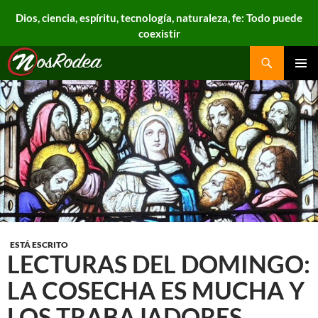
Dios, ciencia, espíritu, tecnología, naturaleza, fe: Todo puede
coexistir
Search
Nos Rodea
PRIMAR
MENU
ESTÁ ESCRITO
LECTURAS DEL DOMINGO:
LA COSECHA ES MUCHA Y
LOS TRABAJADORES,