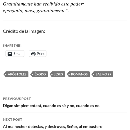
Gratuitamente han recibido este poder;
ejérzanlo, pues, gratuitamente”.
Crédito de la imagen:
SHARE THIS:
Email
Print
APÓSTOLES
ÉXODO
JESUS
ROMANOS
SALMO 99
PREVIOUS POST
Digan simplemente sí, cuando es sí; y no, cuando es no
NEXT POST
Al malhechor detestas, y destruyes, Señor, al embustero