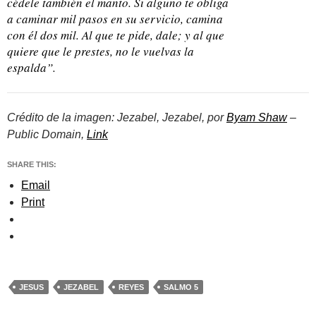
cédele también el manto. Si alguno te obliga
a caminar mil pasos en su servicio, camina
con él dos mil. Al que te pide, dale; y al que
quiere que le prestes, no le vuelvas la
espalda”.
Crédito de la imagen: Jezabel, Jezabel, por
Byam Shaw
–
Public Domain,
Link
SHARE THIS:
Email
Print
JESUS
JEZABEL
REYES
SALMO 5