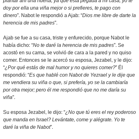
plantar ahí una huerta, ya que está pegada a mi casa; yo te
doy por ella una viña mejor o si prefieres, te pago con
dinero
”. Nabot le respondió a Ajab: “
Dios me libre de darte la
herencia de mis padres
”.
Ajab se fue a su casa, triste y enfurecido, porque Nabot le
había dicho: “
No te daré la herencia de mis padres
”. Se
acostó en su cama, se volvió de cara a la pared y no quiso
comer. Entonces se le acercó su esposa, Jezabel, y le dijo:
“
¿Por qué estás de mal humor y no quieres comer?
” Él
respondió: “
Es que hablé con Nabot de Yezrael y le dije que
me vendiera su viña o que, si prefería, yo se la cambiaría
por otra mejor; pero él me respondió que no me daría su
viña
”.
Su esposa Jezabel, le dijo: “
¿No que tú eres el rey poderoso
que manda en Israel? Levántate, come y alégrate. Yo te
daré la viña de Nabot
”.