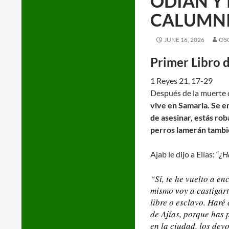
ODIAN Y 
CALUMN
JUNE 16, 2026
OS
Primer Libro 
1 Reyes 21, 17-29
Después de la muerte de 
vive en Samaria. Se en
de asesinar, estás rob
perros lamerán tambié
Ajab le dijo a Elías: “
¿H
“Sí, te he vuelto a en
mismo voy a castigart
libre o esclavo. Haré 
de Ajías, porque has 
en la ciudad, los dev