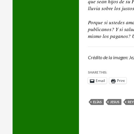
que sean hijos de su P
lluvia sobre los justos
Porque si ustedes am
publicanos? Y si sal
mismo los paganos? Us
Crédito de la imagen: Je
SHARE THIS:
Email
Print
ELÍAS
JESUS
REY