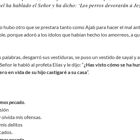
el ha hablado el Señor y ha dicho: ‘Los perros devorarán a Je
no hubo otro que se prestara tanto como Ajab para hacer el mal ante
e, porque adoró a los ídolos que habían hecho los amorreos, a quie
palabras, desgarró sus vestiduras, se puso un vestido de sayal y 
eñor le habló al profeta Elías y le dijo: “
¿Has visto cómo se ha hum
ero en vida de su hijo castigaré a su casa
”.
emos pecado.
sión
 olvida mis ofensas.
mis delitos
cados.
emos pecado.