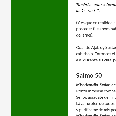
También contra Jezab
de Yezrael’”.
(Y es que en realidad 
proceder fue abominabl
de Israel).
Cuando Ajab oyó estas 
cabizbajo. Entonces el S
a él durante su vida, p
Salmo 50
Misericordia, Señor, h
Por tu inmensa compa
Señor, apiádate de mí y
Lávame bien de todos 
y purifícame de mis pe
Misericordia, Señor, h