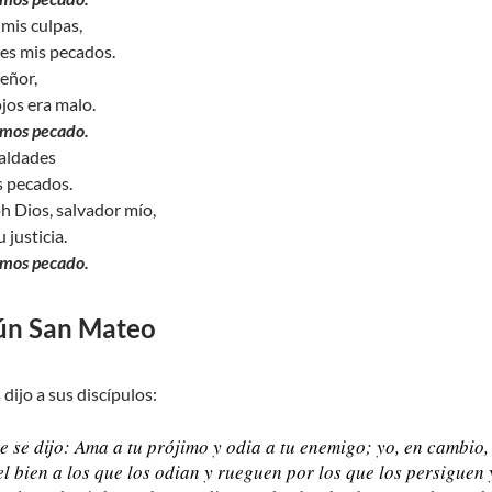
mis culpas,
es mis pecados.
Señor,
jos era malo.
emos pecado.
maldades
s pecados.
oh Dios, salvador mío,
 justicia.
emos pecado.
ún San Mateo
dijo a sus discípulos:
 se dijo: Ama a tu prójimo y odia a tu enemigo; yo, en cambio,
l bien a los que los odian y rueguen por los que los persiguen