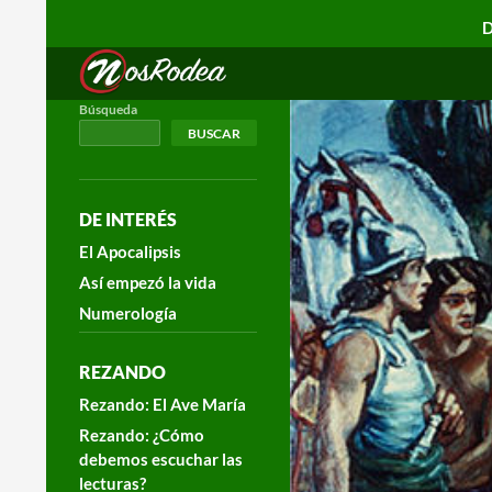
D
Search
Nos Rodea
Búsqueda
BUSCAR
DE INTERÉS
El Apocalipsis
Así empezó la vida
Numerología
REZANDO
Rezando: El Ave María
Rezando: ¿Cómo
debemos escuchar las
lecturas?