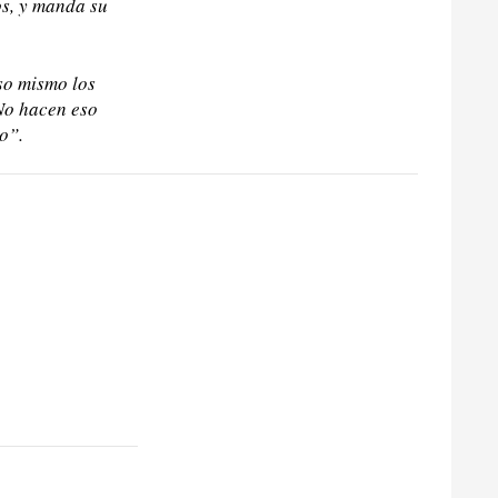
os, y manda su
so mismo los
No hacen eso
o”.