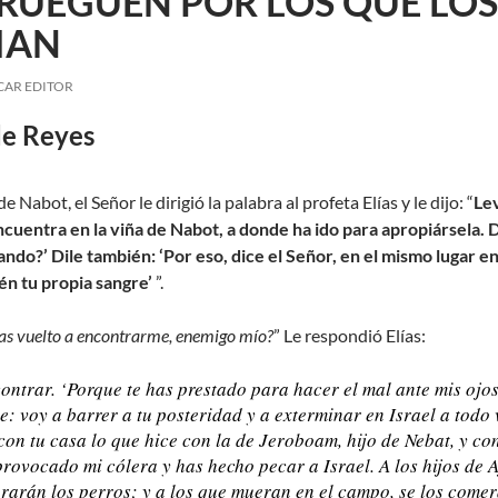
RUEGUEN POR LOS QUE LOS
IAN
CAR EDITOR
de Reyes
Nabot, el Señor le dirigió la palabra al profeta Elías y le dijo: “
Lev
cuentra en la viña de Nabot, a donde ha ido para apropiársela. Di
ando?’ Dile también: ‘Por eso, dice el Señor, en el mismo lugar e
n tu propia sangre’
”.
as vuelto a encontrarme, enemigo mío?
” Le respondió Elías:
contrar. ‘Porque te has prestado para hacer el mal ante mis ojos
e: voy a barrer a tu posteridad y a exterminar en Israel a todo 
con tu casa lo que hice con la de Jeroboam, hijo de Nebat, y con
provocado mi cólera y has hecho pecar a Israel. A los hijos de
orarán los perros; y a los que mueran en el campo, se los comerá