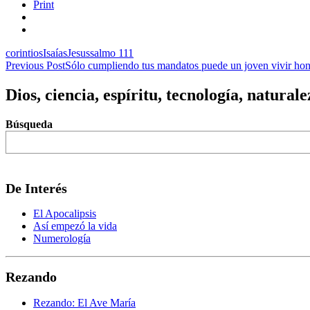
Print
corintios
Isaías
Jesus
salmo 111
Post
Previous Post
Sólo cumpliendo tus mandatos puede un joven vivir ho
navigation
Dios, ciencia, espíritu, tecnología, naturale
Búsqueda
De Interés
El Apocalipsis
Así empezó la vida
Numerología
Rezando
Rezando: El Ave María