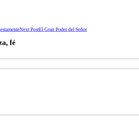
nestamente
Next Post
El Gran Poder del Señor
za, fé