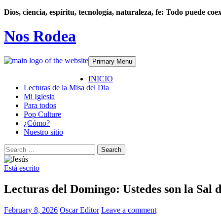
Dios, ciencia, espíritu, tecnología, naturaleza, fe: Todo puede coex
Nos Rodea
Search
Skip
Primary Menu
to
content
INICIO
Lecturas de la Misa del Dia
Mi Iglesia
Para todos
Pop Culture
¿Cómo?
Nuestro sitio
Search
for:
Está escrito
Lecturas del Domingo: Ustedes son la Sal 
February 8, 2026
Oscar Editor
Leave a comment