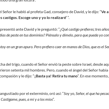
Señor le habló al profeta Gad, consejero de David, y le dijo: “
Ve a
s castigos. Escoge uno y yo lo realizaré’
“.
presentó ante David y le preguntó: “
¿Qué castigo prefieres; tres años
 días de peste en tus dominios? Piénsalo y dímelo, para que pueda yo co
stoy en un gran apuro. Pero prefiero caer en manos de Dios, que es el S
echa del trigo, cuando el Señor envió la peste sobre Israel, desde
eron setenta mil hombres. Pero, cuando el ángel del Señor había 
compasión y le dijo: “
¡Basta ya! Retira tu mano
“. En ese momento, 
angustiado por el exterminio, oró así: “
Soy yo, Señor, el que ha peca
? Castígame, pues, a mí y a los míos
“.