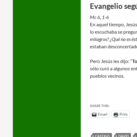
Evangelio seg
Mc 6, 1-6
En aquel tiempo, Jesús
lo escuchaba se pregu
milagros? ¿Qué no es ést
estaban desconcertad
Pero Jesús les dijo: “
To
sólo curó a algunos en
pueblos vecinos.
SHARE THIS:
Email
Print
CASTIGO
DAVID