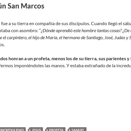
ún San Marcos
 fue a su tierra en compañía de sus discípulos. Cuando llegó el sáb
ntaba con asombro: “
¿Dónde aprendió este hombre tantas cosas? ¿De d
e el carpintero, el hijo de María, el hermano de Santiago, José, Judas 
os.
dos honran a un profeta, menos los de su tierra, sus parientes y 
fermos imponiéndoles las manos. Y estaba extrañado de la incredul
INCREDULIDAD
JESUS
PROFETA
SAMUEL