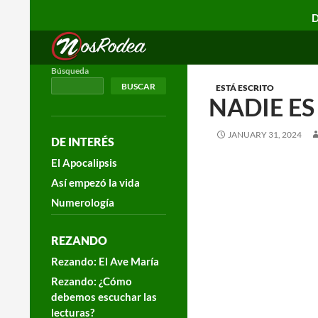
D
Search
Nos Rodea
Búsqueda
BUSCAR
ESTÁ ESCRITO
NADIE ES
JANUARY 31, 2024
DE INTERÉS
El Apocalipsis
Así empezó la vida
Numerología
REZANDO
Rezando: El Ave María
Rezando: ¿Cómo
debemos escuchar las
lecturas?