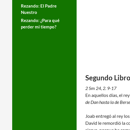
Rezando: El Padre
Nuestro
Rezando: ¿Para qué
perder mi tiempo?
Segundo Libr
2 Sm 24, 2. 9-17
En aquellos días, el rey
de Dan hasta la de Berse
Joab entregó al rey los
David le remordió la c
siervo, porque he come