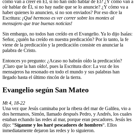
cómo van a creer en Él, si no han oído hablar de Él? ¿Y cómo van a
oír hablar de Él, si no hay nadie que se lo anuncie? ¿Y cómo va a
haber quienes lo anuncien, si no son enviados? Por eso dice la
Escritura:
¡Qué hermoso es ver correr sobre los montes al
mensajero que trae buenas noticias!
Sin embargo, no todos han creído en el Evangelio. Ya lo dijo Isaías:
Señor, ¿quién ha creído en nuestra predicación? Por lo tanto, la fe
viene de la predicación y la predicación consiste en anunciar la
palabra de Cristo.
Entonces yo pregunto: ¿Acaso no habrán oído la predicación?
¡Claro que la han oído!, pues la Escritura dice: La voz de los
mensajeros ha resonado en todo el mundo y sus palabras han
llegado hasta el último rincón de la tierra.
Evangelio según San Mateo
Mt 4, 18-22
Una vez que Jesús caminaba por la ribera del mar de Galilea, vio a
dos hermanos, Simón, llamado después Pedro, y Andrés, los cuales
estaban echando las redes al mar, porque eran pescadores. Jesús les
dijo: “
Síganme y los haré pescadores de hombres
“. Ellos
inmediatamente dejaron las redes y lo siguieron.