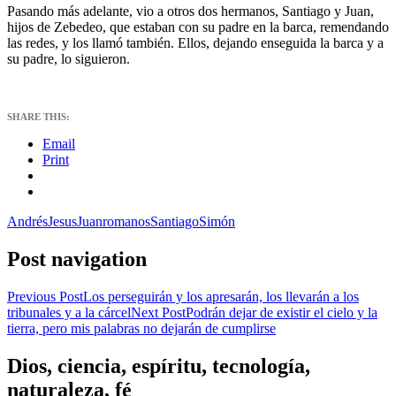
Pasando más adelante, vio a otros dos hermanos, Santiago y Juan,
hijos de Zebedeo, que estaban con su padre en la barca, remendando
las redes, y los llamó también. Ellos, dejando enseguida la barca y a
su padre, lo siguieron.
SHARE THIS:
Email
Print
Andrés
Jesus
Juan
romanos
Santiago
Simón
Post navigation
Previous Post
Los perseguirán y los apresarán, los llevarán a los
tribunales y a la cárcel
Next Post
Podrán dejar de existir el cielo y la
tierra, pero mis palabras no dejarán de cumplirse
Dios, ciencia, espíritu, tecnología,
naturaleza, fé