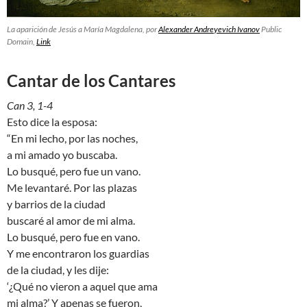
La aparición de Jesús a María Magdalena, por
Alexander Andreyevich Ivanov
Public
Domain,
Link
Cantar de los Cantares
Can 3, 1-4
Esto dice la esposa:
“En mi lecho, por las noches,
a mi amado yo buscaba.
Lo busqué, pero fue un vano.
Me levantaré. Por las plazas
y barrios de la ciudad
buscaré al amor de mi alma.
Lo busqué, pero fue en vano.
Y me encontraron los guardias
de la ciudad, y les dije:
‘¿Qué no vieron a aquel que ama
mi alma?’ Y apenas se fueron,