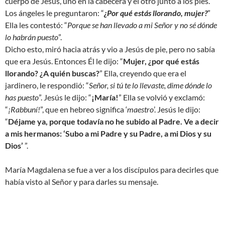
cuerpo de Jesús, uno en la cabecera y el otro junto a los pies.
Los ángeles le preguntaron: “
¿Por qué estás llorando, mujer?
”
Ella les contestó: “
Porque se han llevado a mi Señor y no sé dónde
lo habrán puesto
”.
Dicho esto, miró hacia atrás y vio a Jesús de pie, pero no sabía
que era Jesús. Entonces Él le dijo: “
Mujer, ¿por qué estás
llorando? ¿A quién buscas?
” Ella, creyendo que era el
jardinero, le respondió: “
Señor, si tú te lo llevaste, dime dónde lo
has puesto
”. Jesús le dijo: “
¡María!
” Ella se volvió y exclamó:
“
¡Rabbuní!
”, que en hebreo significa ‘
maestro
’. Jesús le dijo:
“
Déjame ya, porque todavía no he subido al Padre. Ve a decir
a mis hermanos: ‘Subo a mi Padre y su Padre, a mi Dios y su
Dios’
”.
María Magdalena se fue a ver a los discípulos para decirles que
había visto al Señor y para darles su mensaje.