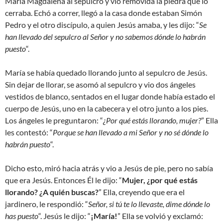
María Magdalena al sepulcro y vio removida la piedra que lo
cerraba. Echó a correr, llegó a la casa donde estaban Simón
Pedro y el otro discípulo, a quien Jesús amaba, y les dijo: “
Se
han llevado del sepulcro al Señor y no sabemos dónde lo habrán
puesto
“.
María se había quedado llorando junto al sepulcro de Jesús.
Sin dejar de llorar, se asomó al sepulcro y vio dos ángeles
vestidos de blanco, sentados en el lugar donde había estado el
cuerpo de Jesús, uno en la cabecera y el otro junto a los pies.
Los ángeles le preguntaron: “
¿Por qué estás llorando, mujer?
” Ella
les contestó: “
Porque se han llevado a mi Señor y no sé dónde lo
habrán puesto
“.
Dicho esto, miró hacia atrás y vio a Jesús de pie, pero no sabía
que era Jesús. Entonces Él le dijo: “
Mujer, ¿por qué estás
llorando? ¿A quién buscas?
” Ella, creyendo que era el
jardinero, le respondió: “
Señor, si tú te lo llevaste, dime dónde lo
has puesto
“. Jesús le dijo: “
¡María!
” Ella se volvió y exclamó: