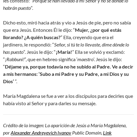
les contestó: “
Porque se han llevado a mi Señor y no sé dónde lo
habrán puesto
“.
Dicho esto, miró hacia atrás y vio a Jesús de pie, pero no sabía
que era Jesús. Entonces Él le dijo: “
Mujer, ¿por qué estás
llorando? ¿A quién buscas?
” Ella, creyendo que era el
jardinero, le respondió: “
Señor, si tú te lo llevaste, dime dónde lo
has puesto
“. Jesús le dijo: “
¡María!
” Ella se volvió y exclamó:
“
¡Rabbuní!
“, que en hebreo significa ‘
maestro
‘. Jesús le dijo:
“
Déjame ya, porque todavía no he subido al Padre. Ve a decir
a mis hermanos: ‘Subo a mi Padre y su Padre, a mi Dios y su
Dios’
“.
María Magdalena se fue a ver a los discípulos para decirles que
había visto al Señor y para darles su mensaje.
Crédito de la imagen: La aparición de Jesús a María Magdalena,
por
Alexander Andreyevich Ivanov
Public Domain,
Link