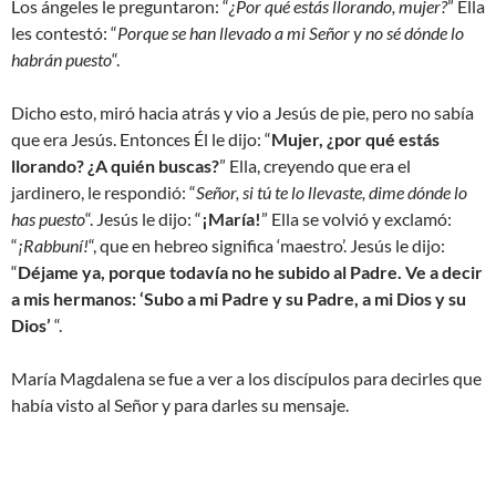
Los ángeles le preguntaron: “
¿Por qué estás llorando, mujer?
” Ella
les contestó: “
Porque se han llevado a mi Señor y no sé dónde lo
habrán puesto
“.
Dicho esto, miró hacia atrás y vio a Jesús de pie, pero no sabía
que era Jesús. Entonces Él le dijo: “
Mujer, ¿por qué estás
llorando? ¿A quién buscas?
” Ella, creyendo que era el
jardinero, le respondió: “
Señor, si tú te lo llevaste, dime dónde lo
has puesto
“. Jesús le dijo: “
¡María!
” Ella se volvió y exclamó:
“
¡Rabbuní!
“, que en hebreo significa ‘maestro’. Jesús le dijo:
“
Déjame ya, porque todavía no he subido al Padre. Ve a decir
a mis hermanos: ‘Subo a mi Padre y su Padre, a mi Dios y su
Dios’
“.
María Magdalena se fue a ver a los discípulos para decirles que
había visto al Señor y para darles su mensaje.