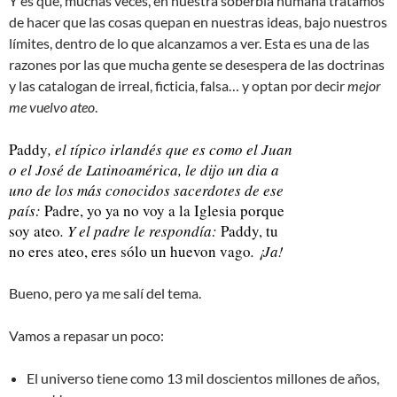
Y es que, muchas veces, en nuestra soberbia humana tratamos
de hacer que las cosas quepan en nuestras ideas, bajo nuestros
límites, dentro de lo que alcanzamos a ver. Esta es una de las
razones por las que mucha gente se desespera de las doctrinas
y las catalogan de irreal, ficticia, falsa… y optan por decir
mejor
me vuelvo ateo
.
Paddy
, el típico irlandés que es como el Juan
o el José de Latinoamérica, le dijo un dia a
uno de los más conocidos sacerdotes de ese
país:
Padre, yo ya no voy a la Iglesia porque
soy ateo
. Y el padre le respondía:
Paddy, tu
no eres ateo, eres sólo un huevon vago
. ¡Ja!
Bueno, pero ya me salí del tema.
Vamos a repasar un poco:
El universo tiene como 13 mil doscientos millones de años,