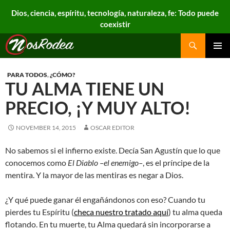
Dios, ciencia, espíritu, tecnología, naturaleza, fe: Todo puede
coexistir
Search
Nos Rodea
PRIMAR
MENU
PARA TODOS
,
¿CÓMO?
TU ALMA TIENE UN
PRECIO, ¡Y MUY ALTO!
NOVEMBER 14, 2015
OSCAR EDITOR
No sabemos si el infierno existe. Decía San Agustín que lo que
conocemos como
El Diablo –el enemigo–
, es el príncipe de la
mentira. Y la mayor de las mentiras es negar a Dios.
¿Y qué puede ganar él engañándonos con eso? Cuando tu
pierdes tu Espíritu (
checa nuestro tratado aquí
) tu alma queda
flotando. En tu muerte, tu Alma quedará sin incorporarse a