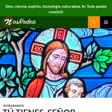
Dios, ciencia, espíritu, tecnología, naturaleza, fe: Todo puede
coexistir
Search
Nos Rodea
PRIMAR
MENU
ESTÁ ESCRITO