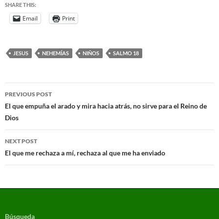
SHARE THIS:
Email
Print
JESUS
NEHEMÍAS
NIÑOS
SALMO 18
PREVIOUS POST
El que empuña el arado y mira hacia atrás, no sirve para el Reino de
Dios
NEXT POST
El que me rechaza a mí, rechaza al que me ha enviado
Búsqueda