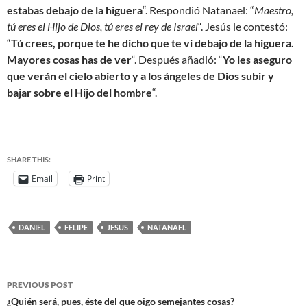
estabas debajo de la higuera
“. Respondió Natanael: “
Maestro,
tú eres el Hijo de Dios, tú eres el rey de Israel
“. Jesús le contestó:
“
Tú crees, porque te he dicho que te vi debajo de la higuera.
Mayores cosas has de ver
“. Después añadió: “
Yo les aseguro
que verán el cielo abierto y a los ángeles de Dios subir y
bajar sobre el Hijo del hombre
“.
SHARE THIS:
Email
Print
DANIEL
FELIPE
JESUS
NATANAEL
PREVIOUS POST
¿Quién será, pues, éste del que oigo semejantes cosas?