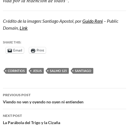
vida por la redención de todos”.
Crédito de la imagen: Santiago Apostol, por
Guido Reni
– Public
Domain,
Link
SHARE THIS:
Email
Print
CORINTIOS
JESUS
SALMO 125
SANTIAGO
PREVIOUS POST
Viendo no ven y oyendo no oyen ni entienden
NEXT POST
La Parábola del Trigo y la Cizaña