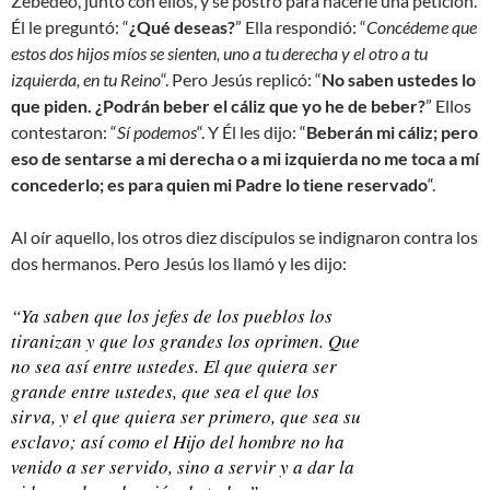
Zebedeo, junto con ellos, y se postró para hacerle una petición.
Él le preguntó: “
¿Qué deseas?
” Ella respondió: “
Concédeme que
estos dos hijos míos se sienten, uno a tu derecha y el otro a tu
izquierda, en tu Reino
“. Pero Jesús replicó: “
No saben ustedes lo
que piden. ¿Podrán beber el cáliz que yo he de beber?
” Ellos
contestaron: “
Sí podemos
“. Y Él les dijo: “
Beberán mi cáliz; pero
eso de sentarse a mi derecha o a mi izquierda no me toca a mí
concederlo; es para quien mi Padre lo tiene reservado
“.
Al oír aquello, los otros diez discípulos se indignaron contra los
dos hermanos. Pero Jesús los llamó y les dijo:
“Ya saben que los jefes de los pueblos los
tiranizan y que los grandes los oprimen. Que
no sea así entre ustedes. El que quiera ser
grande entre ustedes, que sea el que los
sirva, y el que quiera ser primero, que sea su
esclavo; así como el Hijo del hombre no ha
venido a ser servido, sino a servir y a dar la