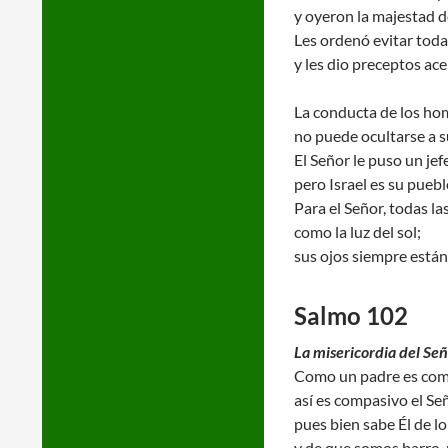
y oyeron la majestad d
Les ordenó evitar toda 
y les dio preceptos ace
La conducta de los hom
no puede ocultarse a s
El Señor le puso un jef
pero Israel es su puebl
Para el Señor, todas l
como la luz del sol;
sus ojos siempre está
Salmo 102
La misericordia del Se
Como un padre es comp
así es compasivo el Se
pues bien sabe Él de 
y de que somos barro, 