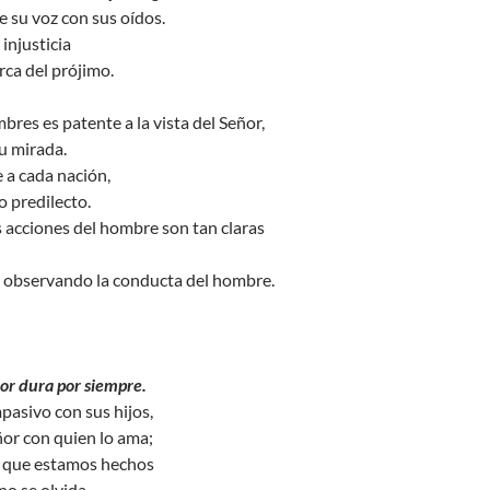
e su voz con sus oídos.
injusticia
rca del prójimo.
bres es patente a la vista del Señor,
u mirada.
e a cada nación,
o predilecto.
as acciones del hombre son tan claras
n observando la conducta del hombre.
ñor dura por siempre.
asivo con sus hijos,
ñor con quien lo ama;
lo que estamos hechos
no se olvida.