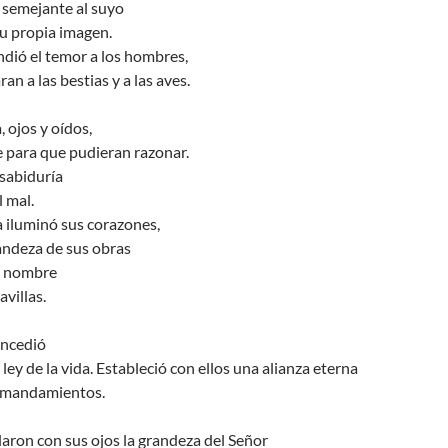
 semejante al suyo
su propia imagen.
undió el temor a los hombres,
n a las bestias y a las aves.
 ojos y oídos,
e para que pudieran razonar.
 sabiduría
l mal.
a iluminó sus corazones,
randeza de sus obras
to nombre
villas.
oncedió
 ley de la vida. Estableció con ellos una alianza eterna
s mandamientos.
ron con sus ojos la grandeza del Señor