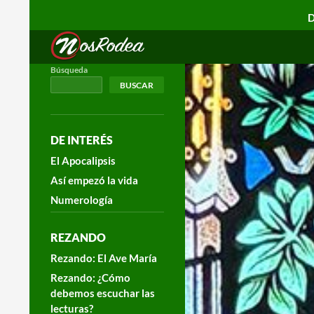
D
Search
Nos Rodea
Búsqueda
BUSCAR
DE INTERÉS
El Apocalipsis
Así empezó la vida
Numerología
REZANDO
Rezando: El Ave María
Rezando: ¿Cómo
debemos escuchar las
lecturas?