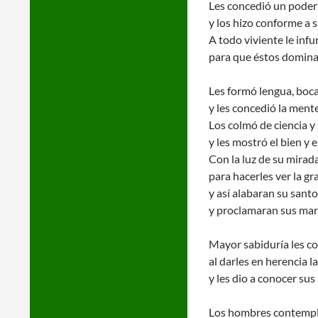
Les concedió un poder
y los hizo conforme a 
A todo viviente le inf
para que éstos dominara
Les formó lengua, boca,
y les concedió la ment
Los colmó de ciencia y
y les mostró el bien y e
Con la luz de su mirad
para hacerles ver la g
y así alabaran su san
y proclamaran sus mara
Mayor sabiduría les c
al darles en herencia la
y les dio a conocer su
Los hombres contempla