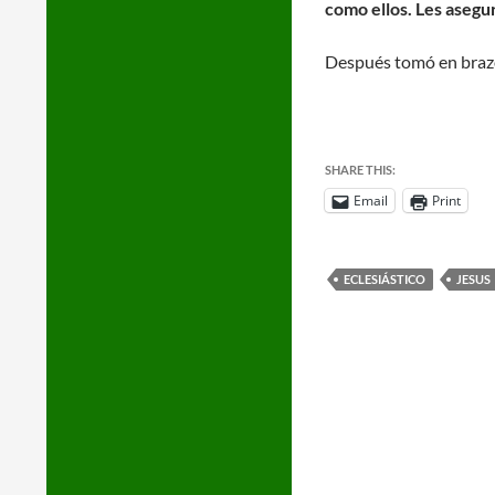
como ellos. Les asegur
Después tomó en brazo
SHARE THIS:
Email
Print
ECLESIÁSTICO
JESUS