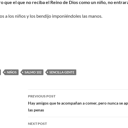
o que el que no reciba el Reino de Dios como un niño, no entrará
s a los niños y los bendijo imponiéndoles las manos.
NIÑOS
SALMO 102
SENCILLA GENTE
PREVIOUS POST
Hay amigos que te acompañan a comer, pero nunca se ap
las penas
NEXT POST