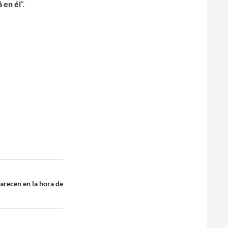
 en él
”.
arecen en la hora de