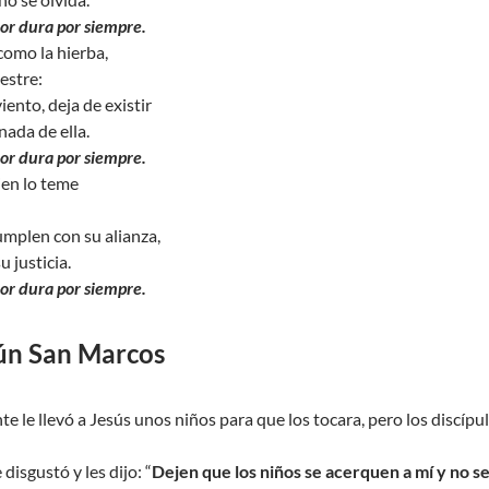
ñor dura por siempre.
como la hierba,
estre:
iento, deja de existir
nada de ella.
ñor dura por siempre.
ien lo teme
umplen con su alianza,
u justicia.
ñor dura por siempre.
ún San Marcos
te le llevó a Jesús unos niños para que los tocara, pero los discípu
 disgustó y les dijo: “
Dejen que los niños se acerquen a mí y no se