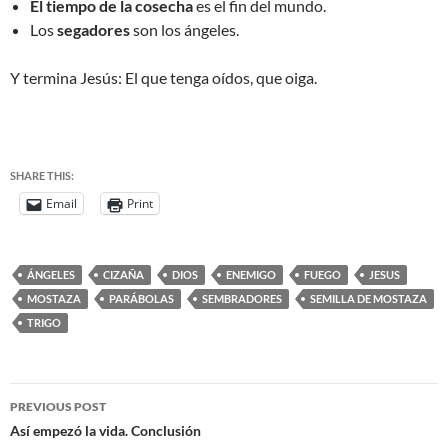
El tiempo de la cosecha
es el fin del mundo.
Los
segadores
son los ángeles.
Y termina Jesús: El que tenga oídos, que oiga.
SHARE THIS:
Email
Print
ÁNGELES
CIZAÑA
DIOS
ENEMIGO
FUEGO
JESUS
MOSTAZA
PARÁBOLAS
SEMBRADORES
SEMILLA DE MOSTAZA
TRIGO
PREVIOUS POST
Así empezó la vida. Conclusión