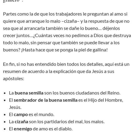
Partes como la de que los trabajadores le preguntan al amo si
quiere que arranque lo malo –cizaña– y la respuesta de que no
sea que al arrancarla también se dañe lo bueno… déjenlos
crecer juntos…¿Cuántas veces no pedimos a Dios que destruya
todo lo malo, sin pensar que también se puede llevar a los
buenos? ¡Hasta hace que se ponga la piel de gallina!
En fin, si no has entendido bien todos los detalles, aquí está un
resumen de acuerdo a la explicación que da Jesús a sus
apóstoles:
La
buena semilla
son los buenos ciudadanos del Reino.
El
sembrador de la buena semilla
es el Hijo del Hombre,
Jesús.
El
campo
es el mundo.
La
cizaña
son los partidarios del mal, los malos.
El
enemigo
de amo es el diablo.