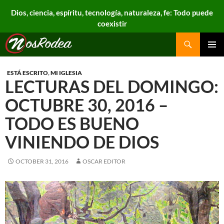
Dios, ciencia, espíritu, tecnología, naturaleza, fe: Todo puede
coexistir
Search
Nos Rodea
PRIMAR
MENU
ESTÁ ESCRITO
,
MI IGLESIA
LECTURAS DEL DOMINGO:
OCTUBRE 30, 2016 –
TODO ES BUENO
VINIENDO DE DIOS
OCTOBER 31, 2016
OSCAR EDITOR