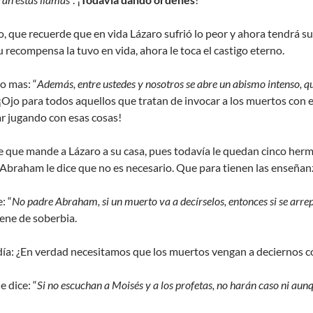
, que recuerde que en vida Lázaro sufrió lo peor y ahora tendrá 
u recompensa la tuvo en vida, ahora le toca el castigo eterno.
o mas: “
Además, entre ustedes y nosotros se abre un abismo intenso, q
. ¡Ojo para todos aquellos que tratan de invocar a los muertos con e
r jugando con esas cosas!
ide que mande a Lázaro a su casa, pues todavía le quedan cinco herm
Abraham le dice que no es necesario. Que para tienen las enseñanz
: “
No padre Abraham, si un muerto va a decírselos, entonces si se arre
lene de soberbia.
día: ¿En verdad necesitamos que los muertos vengan a deciernos c
 dice: “
Si no escuchan a Moisés y a los profetas, no harán caso ni aun