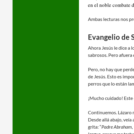
en el noble combate de
Ambas lecturas nos pre
Evangelio de 
Ahora Jesús le dice a l
sabrosos. Pero afuera d
Pero, no hay que perder
de Jesús. Esto es imp
perros que lo están lam
¡Mucho cuidado! Este 
Continuemos. Lázaro mur
Desde allá abajo, veía
grita: “
Padre Abraham, t
lengua, porque me tortu