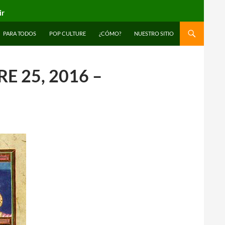
ir
PARA TODOS
POP CULTURE
¿CÓMO?
NUESTRO SITIO
 25, 2016 –