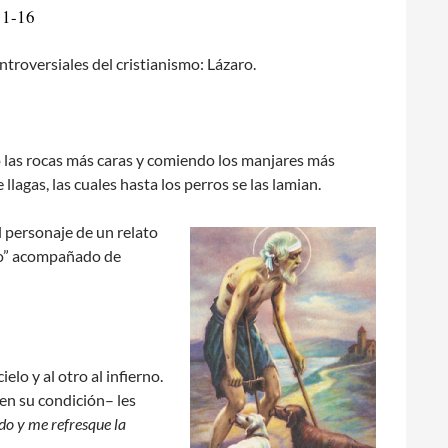
11-16
troversiales del cristianismo: Lázaro.
ndo las rocas más caras y comiendo los manjares más
agas, las cuales hasta los perros se las lamian.
el personaje de un relato
aro” acompañado de
lo y al otro al infierno.
en su condición– les
do y me refresque la