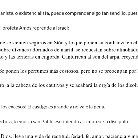
anista, o existencialista, puede comprender algo tan sencillo, pues
el profeta Amós reprende a Israel:
que se sienten seguros en Sión y lo que ponen su confianza en e
sobre divanes adornados de marfil, se recuestan sobre almohad
ño y las terneras en engorda. Canturrean al son del arpa, creye
 Se ponen los perfumes más costosos, pero no se preocupan por 
rro, a la cabeza de los cautivos y se acabará la orgía de los disol
los excesos! El castigo es grande y no vale la pena.
ectura, leemos a san Pablo escribiendo a Timoteo, su discípulo:
ios, lleva una vida de rectitud, íedad, fe, amor, paciencia y 