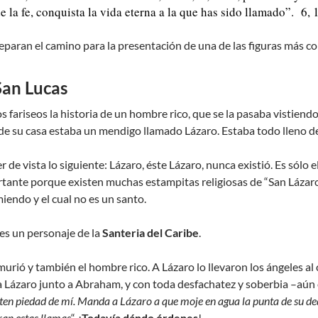
 la fe, conquista la vida eterna a la que has sido llamado”. 6, 
paran el camino para la presentación de una de las figuras más con
San Lucas
os fariseos la historia de un hombre rico, que se la pasaba vistie
e su casa estaba un mendigo llamado Lázaro. Estaba todo lleno de ll
 de vista lo siguiente: Lázaro, éste Lázaro, nunca existió. Es sólo 
ortante porque existen muchas estampitas religiosas de “San Láz
iendo y el cual no es un santo.
es un personaje de la
Santeria del Caribe
.
ió y también el hombre rico. A Lázaro lo llevaron los ángeles al cie
 a Lázaro junto a Abraham, y con toda desfachatez y soberbia –aún 
en piedad de mí. Manda a Lázaro a que moje en agua la punta de su de
ran estas llamas
“. ¡
Todavía dándo órdenes
!