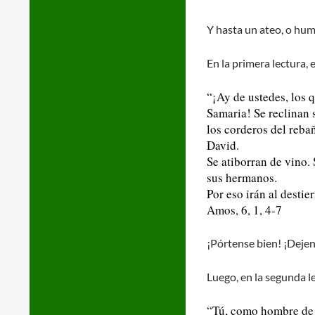
Y hasta un ateo, o hum
En la primera lectura, 
“¡Ay de ustedes, los 
Samaria! Se reclinan 
los corderos del reba
David.
Se atiborran de vino
.
sus hermanos.
Por eso irán al destie
Amos, 6, 1, 4-7
¡Pórtense bien! ¡Dejen 
Luego, en la segunda l
“Tú, como hombre de D