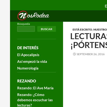
D
Search
Nos Rodea
Búsqueda
BUSCAR
ESTÁ ESCRITO
,
NUESTRO 
LECTURAS
¡PÓRTENS
DE INTERÉS
SEPTEMBER 26, 2016
El Apocalipsis
Así empezó la vida
Numerología
REZANDO
Rezando: El Ave María
Rezando: ¿Cómo
debemos escuchar las
lecturas?