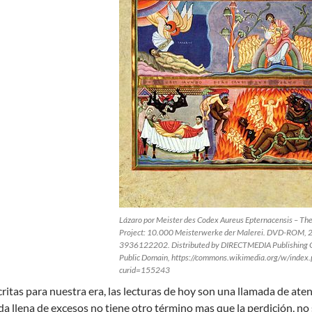
Lázaro por Meister des Codex Aureus Epternacensis – The
Project: 10.000 Meisterwerke der Malerei. DVD-ROM, 
3936122202. Distributed by DIRECTMEDIA Publishing 
Public Domain, https://commons.wikimedia.org/w/index.
curid=155243
ritas para nuestra era, las lecturas de hoy son una llamada de at
da llena de excesos no tiene otro término mas que la perdición, no