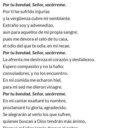
Por tu bondad, Señor, socórreme.
Por ti he sufrido injurias
y la vergüenza cubre mi semblante.
Extraño soy y advenedizo,
aun para aquellos de mi propia sangre;
pues me devora el celo de tu casa,
el odio del que te odia, en mí recae.
Por tu bondad, Señor, socórreme.
La afrenta me destroza el corazón y desfallezco.
Espero compasión y no la hallo;
consoladores, y no los encuentro.
En mi comida me echaron hiel,
para mi sed me dieron vinagre.
Por tu bondad, Señor, socórreme.
En mi cantar exaltaré tu nombre,
proclamaré tu gloria, agradecido.
Se alegrarán al verlo los que sufren,
quienes buscan a Dios tendrán más ánimo,
Porque el Señor jamás desoye al pobre,