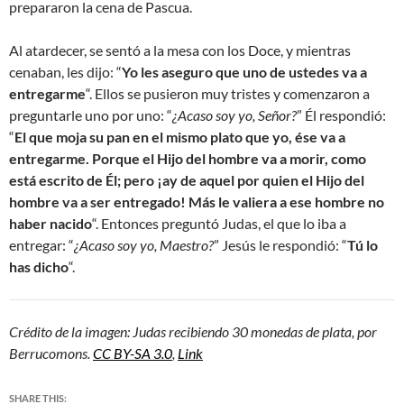
prepararon la cena de Pascua.
Al atardecer, se sentó a la mesa con los Doce, y mientras
cenaban, les dijo: “
Yo les aseguro que uno de ustedes va a
entregarme
“. Ellos se pusieron muy tristes y comenzaron a
preguntarle uno por uno: “
¿Acaso soy yo, Señor?
” Él respondió:
“
El que moja su pan en el mismo plato que yo, ése va a
entregarme. Porque el Hijo del hombre va a morir, como
está escrito de Él; pero ¡ay de aquel por quien el Hijo del
hombre va a ser entregado! Más le valiera a ese hombre no
haber nacido
“. Entonces preguntó Judas, el que lo iba a
entregar: “
¿Acaso soy yo, Maestro?
” Jesús le respondió: “
Tú lo
has dicho
“.
Crédito de la imagen: Judas recibiendo 30 monedas de plata, por
Berrucomons.
CC BY-SA 3.0
,
Link
SHARE THIS: