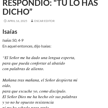
RESPONDIÓ: “TÚ LO HAS
DICHO”
APRIL 16, 2025
OSCAR EDITOR
Isaías
Isaίas 50, 4-9
En aquel entonces, dijo Isaías:
“El Señor me ha dado una lengua experta,
para que pueda confortar al abatido
con palabras de aliento.
Mañana tras mañana, el Señor despierta mi
oído,
para que escuche yo, como discípulo.
El Señor Dios me ha hecho oír sus palabras
y yo no he opuesto resistencia
ni me he echado para atrás.