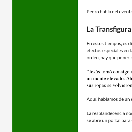
Pedro habla del evento
La Transfigura
En estos tiempos, es d
efectos especiales en 
orden, hay que ponerl
“Jesús tomó consigo a 
un monte elevado. Ahí
sus ropas se volviero
Aquí, hablamos de un e
La resplandecencia nos
se abre un portal para