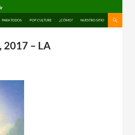
ir
PARA TODOS
POP CULTURE
¿CÓMO?
NUESTRO SITIO
2017 – LA