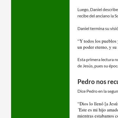
Luego, Daniel describ
recibe del anciano la So
Daniel termina su visi
“Y todos los pueblos 
un poder eterno, y su
Esta primera lectura n
de Jesús, pues su épo
Pedro nos rec
Dice Pedro en la segun
“Dios lo llenó [a Jes
´Este es mi hijo amad
mientras estabamos co