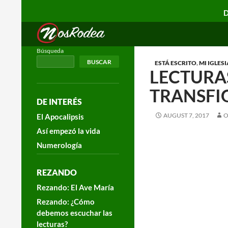
D
Search
Nos Rodea
Búsqueda
BUSCAR
ESTÁ ESCRITO
,
MI IGLESI
LECTURAS
TRANSFI
DE INTERÉS
AUGUST 7, 2017
O
El Apocalipsis
Así empezó la vida
Numerología
REZANDO
Rezando: El Ave María
Rezando: ¿Cómo
debemos escuchar las
lecturas?