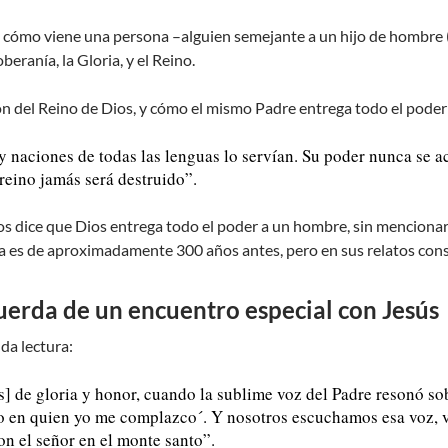
e cómo viene una persona –alguien semejante a un hijo de hombre 
beranía, la Gloria, y el Reino.
ón del Reino de Dios, y cómo el mismo Padre entrega todo el poder 
y naciones de todas las lenguas lo servían. Su poder nunca se a
 reino jamás será destruido”.
os dice que Dios entrega todo el poder a un hombre, sin mencionar
ca es de aproximadamente 300 años antes, pero en sus relatos con
uerda de un encuentro especial con Jesús
da lectura:
ús] de gloria y honor, cuando la sublime voz del Padre resonó so
o en quien yo me complazco´. Y nosotros escuchamos esa voz, v
n el señor en el monte santo”.