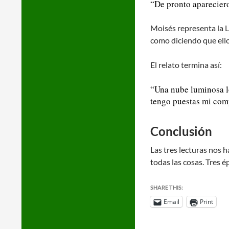
“De pronto apareciero
Moisés representa la Le
como diciendo que ellos
El relato termina así:
“Una nube luminosa lo
tengo puestas mi com
Conclusión
Las tres lecturas nos 
todas las cosas. Tres é
SHARE THIS:
Email
Print