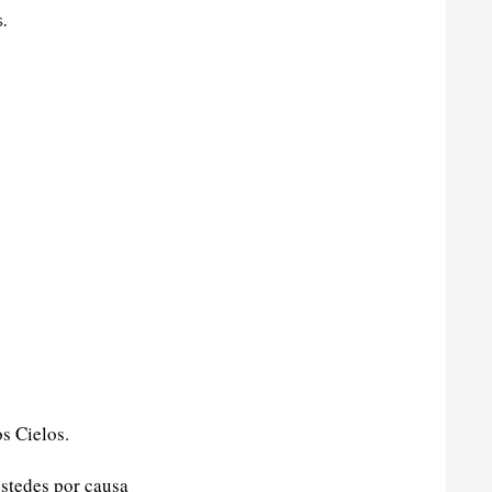
.
os Cielos.
ustedes por causa