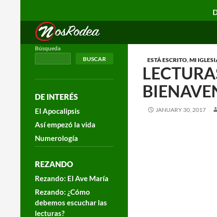
D
Search
Nos Rodea
Búsqueda
BUSCAR
ESTÁ ESCRITO
,
MI IGLESI
LECTURAS
BIENAVE
DE INTERÉS
JANUARY 30, 2017
El Apocalipsis
Así empezó la vida
Numerología
REZANDO
Rezando: El Ave María
Rezando: ¿Cómo
debemos escuchar las
lecturas?