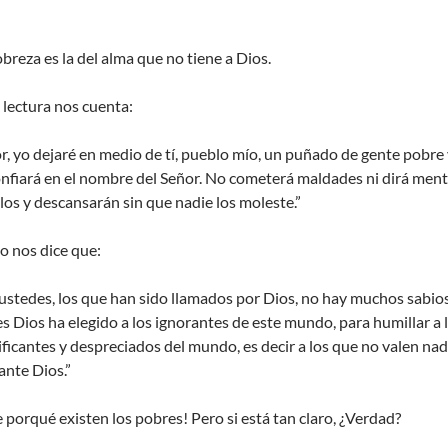
breza es la del alma que no tiene a Dios.
 lectura nos cuenta:
ñor, yo dejaré en medio de tí, pueblo mío, un puñado de gente pobre
confiará en el nombre del Señor. No cometerá maldades ni dirá ment
s y descansarán sin que nadie los moleste.”
lo nos dice que:
ustedes, los que han sido llamados por Dios, no hay muchos sabio
s Dios ha elegido a los ignorantes de este mundo, para humillar a 
gnificantes y despreciados del mundo, es decir a los que no valen na
ante Dios.”
de porqué existen los pobres! Pero si está tan claro, ¿Verdad?