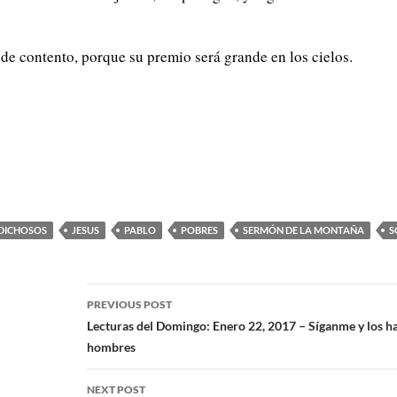
 de contento, porque su premio será grande en los cielos.
DICHOSOS
JESUS
PABLO
POBRES
SERMÓN DE LA MONTAÑA
S
PREVIOUS POST
Lecturas del Domingo: Enero 22, 2017 – Síganme y los h
hombres
NEXT POST