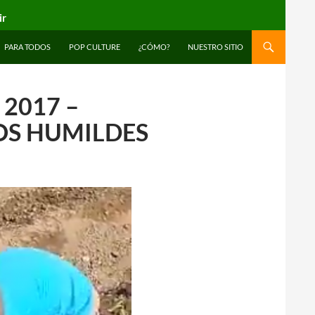
ir
PARA TODOS
POP CULTURE
¿CÓMO?
NUESTRO SITIO
2017 –
OS HUMILDES