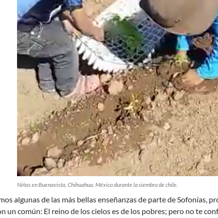
Niños en Buenavista, Chihuahua, México durante la siembra de chile.
os algunas de las más bellas enseñanzas de parte de Sofonías, pr
on un común: El reino de los cielos es de los pobres; pero no te con