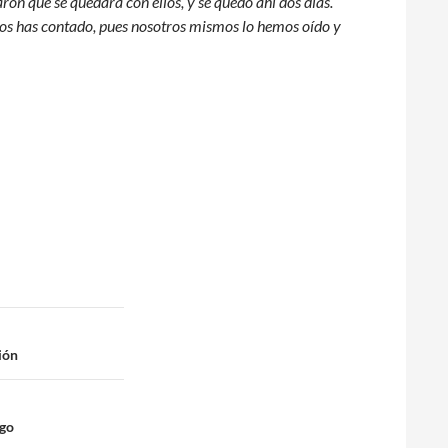
ron que se quedara con ellos, y se quedó ahí dos días.
 nos has contado, pues nosotros mismos lo hemos oído y
ión
ego