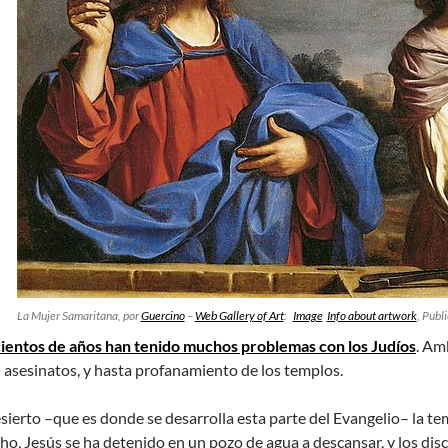
La Mujer Samaritana, por
Guercino
–
Web Gallery of Art
:
Image
Info about artwork
, Publ
cientos de años han tenido muchos problemas con los Judíos
. Am
 asesinatos, y hasta profanamiento de los templos.
desierto –que es donde se desarrolla esta parte del Evangelio– la 
cho, Jesús se ha detenido en un pozo de agua a descansar, y los dis