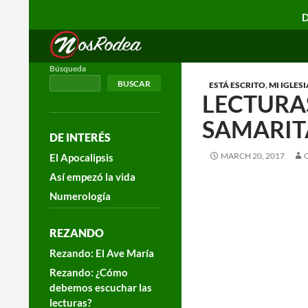
D
Search
Nos Rodea
Búsqueda
BUSCAR
ESTÁ ESCRITO
,
MI IGLESI
LECTURAS
SAMARI
DE INTERÉS
MARCH 20, 2017
El Apocalipsis
Así empezó la vida
Numerología
REZANDO
Rezando: El Ave María
Rezando: ¿Cómo
debemos escuchar las
lecturas?