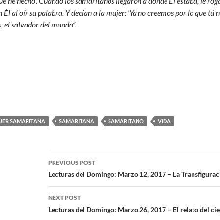
que he hecho’. Cuando los samaritanos llegaron a donde Él estaba, le roga
l al oír su palabra. Y decían a la mujer: ‘Ya no creemos por lo que tú
, el salvador del mundo”.
JER SAMARITANA
SAMARITANA
SAMARITANO
VIDA
PREVIOUS POST
Lecturas del Domingo: Marzo 12, 2017 – La Transfigurac
NEXT POST
Lecturas del Domingo: Marzo 26, 2017 – El relato del ci