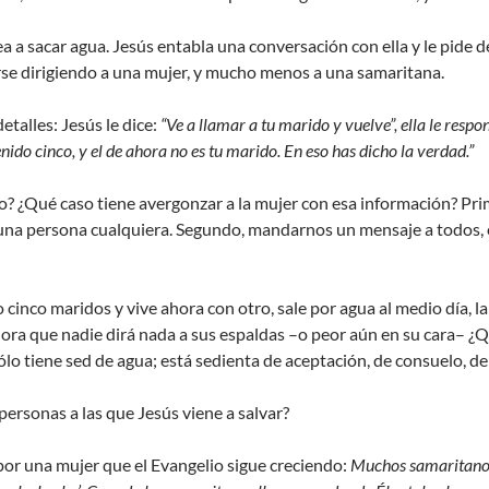
a a sacar agua. Jesús entabla una conversación con ella y le pide de
rse dirigiendo a una mujer, y mucho menos a una samaritana.
etalles: Jesús le dice:
“Ve a llamar a tu marido y vuelve”, ella le resp
nido cinco, y el de ahora no es tu marido. En eso has dicho la verdad.”
o? ¿Qué caso tiene avergonzar a la mujer con esa información? Pri
una persona cualquiera. Segundo, mandarnos un mensaje a todos, e
 cinco maridos y vive ahora con otro, sale por agua al medio día, la
a hora que nadie dirá nada a sus espaldas –o peor aún en su cara– ¿
lo tiene sed de agua; está sedienta de aceptación, de consuelo, d
 personas a las que Jesús viene a salvar?
por una mujer que el Evangelio sigue creciendo:
Muchos samaritanos 