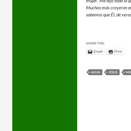
mujer. ‘Me dijo todo lo 
Muchos más creyeron en É
sabemos que Él, de veras
SHARE THIS:
Email
Print
AGUA
JESUS
MU