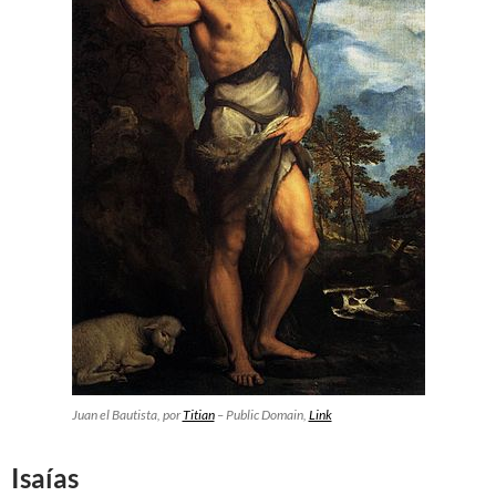
Juan el Bautista
, por
Titian
– Public Domain,
Link
Isaías