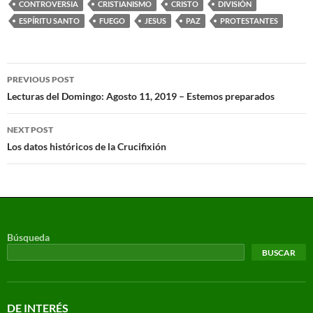
CONTROVERSIA
CRISTIANISMO
CRISTO
DIVISIÓN
ESPÍRITU SANTO
FUEGO
JESUS
PAZ
PROTESTANTES
PREVIOUS POST
Lecturas del Domingo: Agosto 11, 2019 – Estemos preparados
NEXT POST
Los datos históricos de la Crucifixión
Búsqueda
BUSCAR
DE INTERÉS