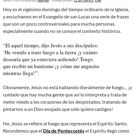
Santo. Foto tomada por
Nheyob
– trabajo propio,
CC BY-SA 4.0
,
Link
Hoy es el vigésimo domingo del tiempo ordinario de la Iglesia,
y escuchamos en el Evangelio de san Lucas una serie de frases
que son un poco controversiales para mucha personas,
especialmente cuando no se conoce el contexto histórico.
“El aquel tiempo, dijo Jesús a sus discípulos:
‘He venido a traer fuego a la tierra ¡y cuánto
desearía que ya estuviera ardiendo! Tengo
que recibir un bautismo ¡y cómo me angustio
mientras llega!'”.
Obviamente, Jesús no está hablando literalmente de fuego… ¡y
cuidado que hay mucha gente que así lo interpreta y trata de
meter miedo a los corazones de los despistados, tratando de
pintarnos a un Dios enojado que sólo quiere castigos!
No, Jesús se refiere al fuego que representa el Espíritu Santo.
Recordemos que el
Día de Pentecostés
el Espíritu llegó como