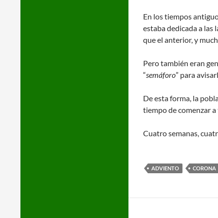
En los tiempos antiguos
estaba dedicada a las l
que el anterior, y much
Pero también eran gente
“
semáforo
” para avisar
De esta forma, la pobl
tiempo de comenzar a t
Cuatro semanas, cuatr
ADVIENTO
CORONA