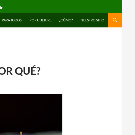
ir
PARA TODOS
POP CULTURE
¿CÓMO?
NUESTRO SITIO
POR QUÉ?