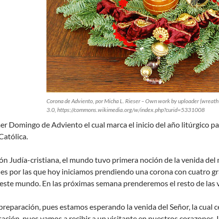
Corona de Adviento, por Micha L. Rieser – Own work by uploader (wreath 
3.0, https://commons.wikimedia.org/w/index.php?curid=5331008
mer Domingo de Adviento el cual marca el inicio del año litúrgico par
Católica.
ión Judía-cristiana, el mundo tuvo primera noción de la venida del
ones por las que hoy iniciamos prendiendo una corona con cuatro 
a este mundo. En las próximas semana prenderemos el resto de las v
preparación, pues estamos esperando la venida del Señor, la cual 
ación, pues vamos a recibir a un visitante en nuestros corazones. 