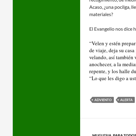
Acaso, ¿una pocilga, ll
materiales?
El Evangelio nos dice 
“Velen y estén prepa
de viaje, deja su cas
velando, así también v
anochecer, a la media
repente, y los halle 
“Lo que les digo a us
ADVIENTO
ALERTA
MI IGLESIA
,
PARA TODO