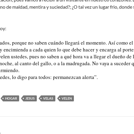
eno de maldad, mentira y suciedad?; ¿O tal vez un lugar frio, donde s
hoy:
rados, porque no saben cuándo llegará el momento. Así como el
a y encimienda a cada quien lo que debe hacer y encarga al porte
elen ustedes, pues no saben a qué hora va a llegar el dueño de la
noche, al canto del gallo, o a la madrugada. No vaya a suceder 
durmiendo.
tedes, lo digo para todos: permanezcan alerta”.
HOGAR
JESUS
VELAS
VELEN
S