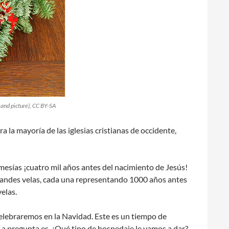
and picture), CC BY-SA
a la mayoría de las iglesias cristianas de occidente,
 mesías ¡cuatro mil años antes del nacimiento de Jesús!
grandes velas, cada una representando 1000 años antes
elas.
celebraremos en la Navidad. Este es un tiempo de
La pregunta es, ¿Qué tipo de hospedaje le vamos a dar?,