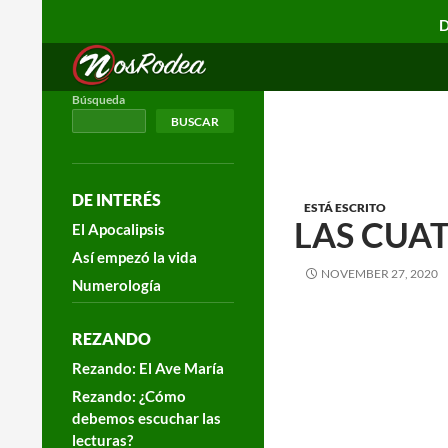
D
Search
Nos Rodea
Búsqueda
BUSCAR
DE INTERÉS
ESTÁ ESCRITO
LAS CUAT
El Apocalipsis
Así empezó la vida
NOVEMBER 27, 2020
Numerología
REZANDO
Rezando: El Ave María
Rezando: ¿Cómo
debemos escuchar las
lecturas?