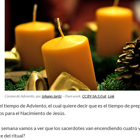
Corona de Adviento, por
Johann Jaritz
–
Own work
,
CC BY-SA 3.0 at
,
Link
 tiempo de Adviento, el cual quiere decir que es el tiempo de prepa
 para el Nacimiento de Jesús.
 semana vamos a ver que los sacerdotes van encendiendo cuatro vel
e del ritual?