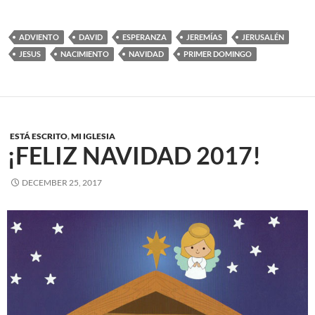
ADVIENTO
DAVID
ESPERANZA
JEREMÍAS
JERUSALÉN
JESUS
NACIMIENTO
NAVIDAD
PRIMER DOMINGO
ESTÁ ESCRITO
,
MI IGLESIA
¡FELIZ NAVIDAD 2017!
DECEMBER 25, 2017