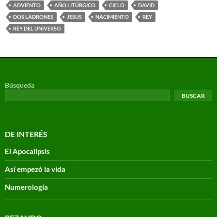
ADVIENTO
AÑO LITÚRGICO
CICLO
DAVID
DOS LADRONES
JESUS
NACIMIENTO
REY
REY DEL UNIVERSO
Búsqueda
BUSCAR
DE INTERÉS
El Apocalipsis
Así empezó la vida
Numerología