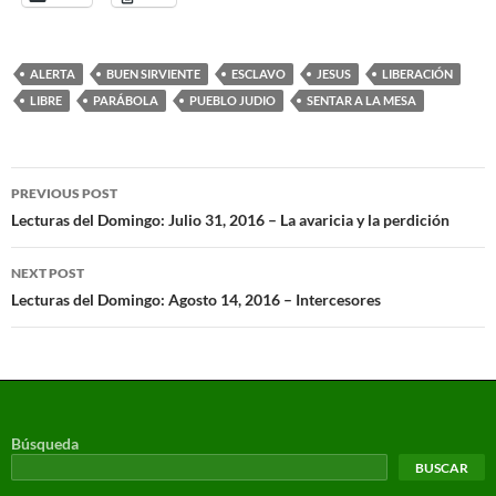
ALERTA
BUEN SIRVIENTE
ESCLAVO
JESUS
LIBERACIÓN
LIBRE
PARÁBOLA
PUEBLO JUDIO
SENTAR A LA MESA
PREVIOUS POST
Lecturas del Domingo: Julio 31, 2016 – La avaricia y la perdición
NEXT POST
Lecturas del Domingo: Agosto 14, 2016 – Intercesores
Búsqueda
BUSCAR