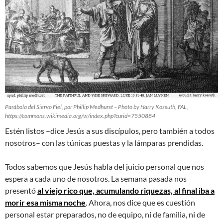
Parábola del Siervo Fiel, por Phillip Medhurst – Photo by Harry Kossuth, FAL,
https://commons.wikimedia.org/w/index.php?curid=7550884
Estén listos –dice Jesús a sus discípulos, pero también a todos
nosotros– con las túnicas puestas y la lámparas prendidas.
Todos sabemos que Jesús habla del juicio personal que nos
espera a cada uno de nosotros. La semana pasada nos
presentó
al viejo rico que, acumulando riquezas, al final iba a
morir esa misma noche
. Ahora, nos dice que es cuestión
personal estar preparados, no de equipo, ni de familia, ni de