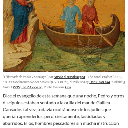
“El llamado de Pedro y Santiago”, por
Duccio di Buoninsegna
– The Yorck Project (
2002
)
10.000 Meisterwerke der Malerei (DVD-ROM), distributed by
DIRECTMEDIA
Publishing
GmbH.
ISBN
:
3936122202
., Public Domain,
Link
Dice el evangelio de esta semana que una noche, Pedro y otros
discípulos estaban sentado a la orilla del mar de Galilea.
Cansados tal vez, todavía ocultándose de los judíos que
querían aprenderlos, pero, ciertamente, fastidiados y
aburridos. Ellos, hombres pescadores sin mucha instrucción