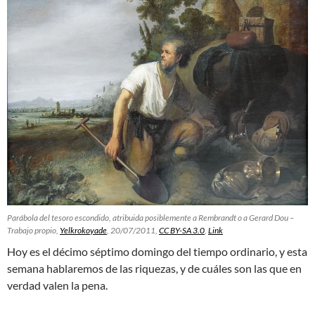
Parábola del tesoro escondido,
atribuida posiblemente a Rembrandt o a Gerard Dou
–
Trabajo propio
,
Yelkrokoyade
, 20/07/2011,
CC BY-SA 3.0
,
Link
Hoy es el décimo séptimo domingo del tiempo ordinario, y esta
semana hablaremos de las riquezas, y de cuáles son las que en
verdad valen la pena.